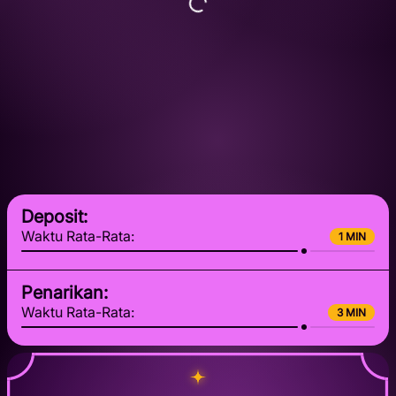
Fachai
JILI
Spade Gaming
Playtech
Microgaming
Hacksaw
Deposit
:
Waktu Rata-Rata
:
1
MIN
Penarikan
:
Waktu Rata-Rata
:
3
MIN