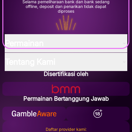
Selama pemeliharaan bank dan bank sedang
offline, deposit dan penarikan tidak dapat
diproses
Permainan
Tentang Kami
Disertifikasi oleh
Permainan Bertanggung Jawab
Daftar provider kami: