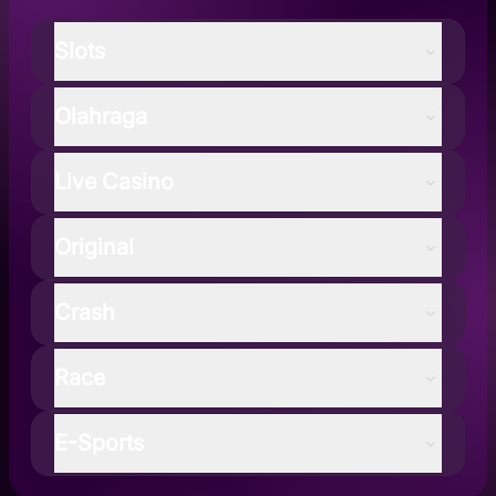
Slots
Olahraga
Live Casino
Original
Crash
Race
E-Sports